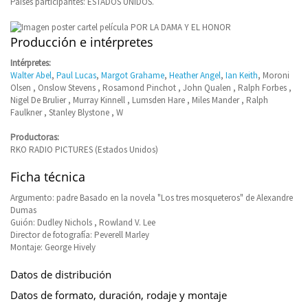
Países participantes: ESTADOS UNIDOS.
Producción e intérpretes
Intérpretes:
Walter Abel
,
Paul Lucas
,
Margot Grahame
,
Heather Angel
,
Ian Keith
, Moroni
Olsen , Onslow Stevens , Rosamond Pinchot , John Qualen , Ralph Forbes ,
Nigel De Brulier , Murray Kinnell , Lumsden Hare , Miles Mander , Ralph
Faulkner , Stanley Blystone , W
Productoras:
RKO RADIO PICTURES (Estados Unidos)
Ficha técnica
Argumento: padre Basado en la novela "Los tres mosqueteros" de Alexandre
Dumas
Guión: Dudley Nichols , Rowland V. Lee
Director de fotografía: Peverell Marley
Montaje: George Hively
Datos de distribución
Datos de formato, duración, rodaje y montaje