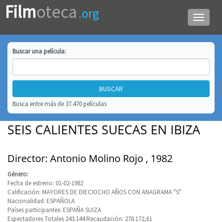
Film
oteca
.org
Menú
de
navega
Buscar una
película
:
Busca entre más de 37.470 películas
SEIS CALIENTES SUECAS EN IBIZA
Director: Antonio Molino Rojo , 1982
Género:
Fecha de estreno: 01-02-1982
Calificación: MAYORES DE DIECIOCHO AÑOS CON ANAGRAMA "S"
Nacionalidad: ESPAÑOLA
Países participantes: ESPAÑA SUIZA
Espectadores Totales 243.144 Recaudación: 278.172,61