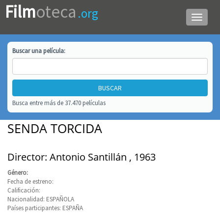
Film
oteca
.org
Menú
de
navega
Buscar una
película
:
Busca entre más de 37.470 películas
SENDA TORCIDA
Director: Antonio Santillán , 1963
Género:
Fecha de estreno:
Calificación:
Nacionalidad: ESPAÑOLA
Países participantes: ESPAÑA