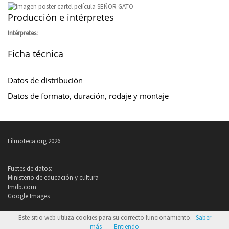
Producción e intérpretes
Intérpretes:
Ficha técnica
Datos de distribución
Datos de formato, duración, rodaje y montaje
Filmoteca.org 2026
Fuetes de datos:
Ministerio de educación y cultura
Imdb.com
Google Images
Política de privacidad
Este sitio web utiliza cookies para su correcto funcionamiento.
Saber
Condiciones de uso
más
Entiendo