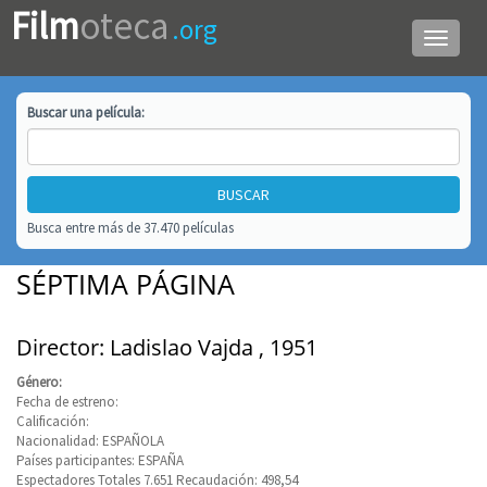
Film
oteca
.org
Menú
de
navega
Buscar una
película
:
Busca entre más de 37.470 películas
SÉPTIMA PÁGINA
Director: Ladislao Vajda , 1951
Género:
Fecha de estreno:
Calificación:
Nacionalidad: ESPAÑOLA
Países participantes: ESPAÑA
Espectadores Totales 7.651 Recaudación: 498,54