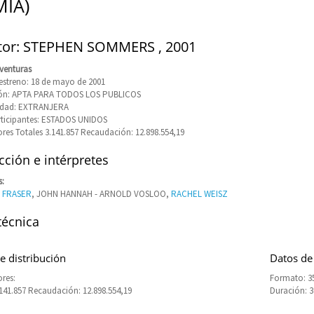
IA)
tor: STEPHEN SOMMERS , 2001
venturas
estreno: 18 de mayo de 2001
ción: APTA PARA TODOS LOS PUBLICOS
idad: EXTRANJERA
rticipantes: ESTADOS UNIDOS
res Totales 3.141.857 Recaudación: 12.898.554,19
ción e intérpretes
s:
 FRASER
, JOHN HANNAH - ARNOLD VOSLOO,
RACHEL WEISZ
técnica
e distribución
Datos de
res:
Formato: 3
.141.857 Recaudación: 12.898.554,19
Duración: 