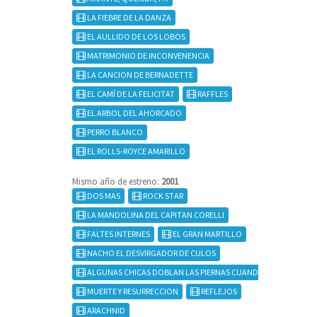
LA FIEBRE DE LA DANZA
EL AULLIDO DE LOS LOBOS
MATRIMONIO DE INCONVENENCIA
LA CANCION DE BERNADETTE
EL CAMÍ DE LA FELICITAT
RAFFLES
EL ARBOL DEL AHORCADO
PERRO BLANCO
EL ROLLS-ROYCE AMARILLO
Mismo año de estreno:
2001
DOS MAS
ROCK STAR
LA MANDOLINA DEL CAPITAN CORELLI
FALTES INTERNES
EL GRAN MARTILLO
NACHO EL DESVIRGADOR DE CULOS
ALGUNAS CHICAS DOBLAN LAS PIERNAS CUANDO HABLAN
MUERTE Y RESURRECCION
REFLEJOS
ARACHNID