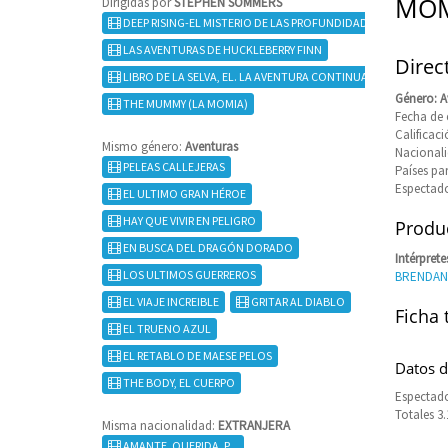
MOM
Dirigidas por
STEPHEN SOMMERS
DEEP RISING-EL MISTERIO DE LAS PROFUNDIDADES
LAS AVENTURAS DE HUCKLEBERRY FINN
Direc
LIBRO DE LA SELVA, EL. LA AVENTURA CONTINUA
Género: A
THE MUMMY (LA MOMIA)
Fecha de 
Califica
Mismo género:
Aventuras
Nacional
PELEAS CALLEJERAS
Países pa
Espectado
EL ULTIMO GRAN HÉROE
HAY QUE VIVIR EN PELIGRO
Produc
EN BUSCA DEL DRAGÓN DORADO
Intérprete
LOS ULTIMOS GUERREROS
BRENDAN
EL VIAJE INCREIBLE
GRITAR AL DIABLO
Ficha 
EL TRUENO AZUL
EL RETABLO DE MAESE PELOS
Datos d
THE BODY, EL CUERPO
Espectado
Totales 3
Misma nacionalidad:
EXTRANJERA
AMANTE, QUERIDA, P...