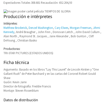
Espectadores Totales 308.681 Recaudación: 652.204,93
Producción e intérpretes
Intérpretes:
Matthew Broderick
,
Denzel Washington
,
Cary Elwes
,
Morgan Freeman
,
Jihmi
Kennedy
, André Braugher , John Finn , Donovan Leitch , John David Cullum ,
Alan North , Raymond St. Jacques , Jane Alexander , Bob Gunton , Cliff
DeYoung , Christian Basko
Productoras:
TRI-STAR PICTURES (ESTADOS UNIDOS)
Ficha técnica
Argumento: Basado en los libros "Lay This Laurel" de Lincoln Kirsten y "One
Gallant Rush" de Peter Burchard y en las cartas del Coronel Robert Gould
Shaw
Guión: Kevin Jarre
Director de fotografía: Freddie Francis
Montaje: Steven Rosenblum
Datos de distribución