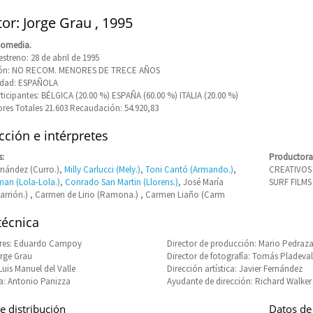
tor: Jorge Grau , 1995
Comedia.
streno: 28 de abril de 1995
ción: NO RECOM. MENORES DE TRECE AÑOS
idad: ESPAÑOLA
rticipantes: BÉLGICA (20.00 %) ESPAÑA (60.00 %) ITALIA (20.00 %)
res Totales 21.603 Recaudación: 54.920,83
ción e intérpretes
s:
Productora
rnández (Curro.),
Milly Carlucci (Mely.)
,
Toni Cantó (Armando.)
,
CREATIVOS 
an (Lola-Lola.)
,
Conrado San Martin (Llorens.)
, José María
SURF FILMS (
arrión.) , Carmen de Lirio (Ramona.) , Carmen Liaño (Carm
técnica
 SAN MAMÉS
res: Eduardo Campoy
Director de producción: Mario Pedraz
rge Grau
Director de fotografía: Tomás Pladeval
Luis Manuel del Valle
Dirección artística: Javier Fernández
a: Antonio Panizza
Ayudante de dirección: Richard Walker
e distribución
Datos de