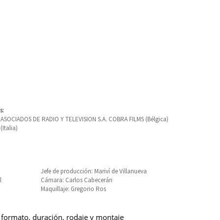
s:
ASOCIADOS DE RADIO Y TELEVISION S.A. COBRA FILMS (Bélgica)
Italia)
a
Jefe de producción: Mariví de Villanueva
l
Cámara: Carlos Cabecerán
Maquillaje: Gregorio Ros
 formato, duración, rodaje y montaje