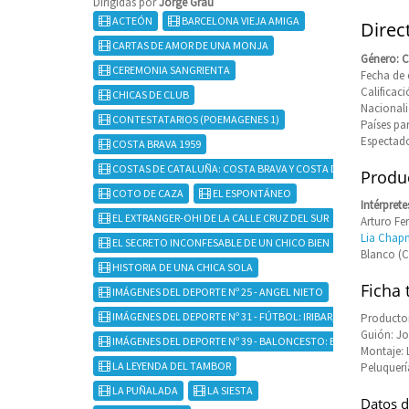
Dirigidas por
Jorge Grau
ACTEÓN
BARCELONA VIEJA AMIGA
Direc
CARTAS DE AMOR DE UNA MONJA
Género: 
CEREMONIA SANGRIENTA
Fecha de e
Califica
CHICAS DE CLUB
Nacional
CONTESTATARIOS (POEMAGENES 1)
Países pa
Espectado
COSTA BRAVA 1959
COSTAS DE CATALUÑA: COSTA BRAVA Y COSTA DORADA
Produc
COTO DE CAZA
EL ESPONTÁNEO
Intérprete
EL EXTRANGER-OH! DE LA CALLE CRUZ DEL SUR
Arturo Fe
Lia Chapm
EL SECRETO INCONFESABLE DE UN CHICO BIEN
Blanco (C
HISTORIA DE UNA CHICA SOLA
Ficha 
IMÁGENES DEL DEPORTE Nº 25 - ANGEL NIETO
IMÁGENES DEL DEPORTE Nº 31 - FÚTBOL: IRIBAR, EL CHOPO DE
Producto
Guión: Jo
IMÁGENES DEL DEPORTE Nº 39 - BALONCESTO: EMILIANO
Montaje: 
LA LEYENDA DEL TAMBOR
Peluquerí
LA PUÑALADA
LA SIESTA
Datos d