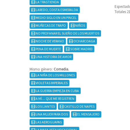
LA TRASTIENDA
Espectado
LAREDO, COSTA ESMERALDA
Totales 2
MEDIO SIGLO EN UN PINCEL
MUÑECAS DE TRAPO
NIÑOS
NO PROFANAR EL SUEÑO DE LOS MUERTOS
NOCHE DE VERANO
OCHARCOAGA
PENA DE MUERTE
SOBRE MADRID
UNA HISTORIA DE AMOR
Mismo género:
Comedia.
LA NIÑA DE LOS MILLONES
VIOLETAS IMPERIALES
LA GUERRA EMPIEZA EN CUBA
A MÍ.... QUE ME REGISTREN
LOS LIANTES
CASTILLO DE NAIPES
UNA MUJER PARA DOS
EL MENSAJERO
LAS AEROGUAPAS
LA MASAJISTA VOCACIONAL