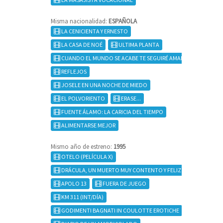
Misma nacionalidad:
ESPAÑOLA
LA CENICIENTA Y ERNESTO
LA CASA DE NOÉ
ULTIMA PLANTA
CUANDO EL MUNDO SE ACABE TE SEGUIRÉ AMANDO
REFLEJOS
JOSELE EN UNA NOCHE DE MIEDO
EL POLVORIENTO
ERASE...
FUENTE ÁLAMO: LA CARICIA DEL TIEMPO
ALIMENTARSE MEJOR
Mismo año de estreno:
1995
OTELO (PELÍCULA X)
DRÁCULA, UN MUERTO MUY CONTENTO Y FELIZ
APOLO 13
FUERA DE JUEGO
KM 311 (INT/DÍA)
GODIMENTI BAGNATI IN COULOTTE EROTICHE