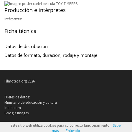
Producción e intérpretes
Intérpretes:
Ficha técnica
Datos de distribución
Datos de formato, duración, rodaje y montaje
Filmoteca.org 2026
Fuetes de datos:
Ministerio de educación y cultura
Imdb.com
Google Images
Política de privacidad
Este sitio web utiliza cookies para su correcto funcionamiento.
Saber
Condiciones de uso
más
Entiendo