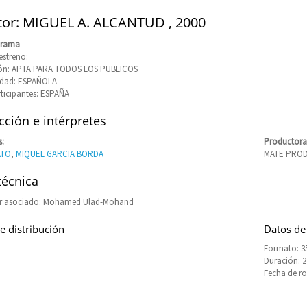
tor: MIGUEL A. ALCANTUD , 2000
Drama
estreno:
ción: APTA PARA TODOS LOS PUBLICOS
idad: ESPAÑOLA
rticipantes: ESPAÑA
ción e intérpretes
s:
Productora
ATO
,
MIQUEL GARCIA BORDA
MATE PROD
técnica
r asociado: Mohamed Ulad-Mohand
e distribución
Datos de
Formato: 3
Duración: 
Fecha de rod