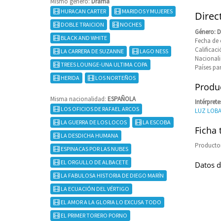
Mismo género:
Drama
HURACAN CARTER
MARIDOS Y MUJERES
Direc
DOBLE TRAICION
NOCHES
Género: 
BLACK AND WHITE
Fecha de 
Califica
LA CARRERA DE SUZANNE
LAGO NESS
Nacional
TREES LOUNGE-UNA ULTIMA COPA
Países pa
HERIDA
LOS NORTEÑOS
Produc
Misma nacionalidad:
ESPAÑOLA
Intérprete
LOS OFICIOS DE RAFAEL ARCOS
LUZ LOB
LA GUERRA DE LOS LOCOS
LA ESCOBA
Ficha 
LA DESDICHA HUMANA
Producto
ESPINACAS POR LAS NUBES
EL ORGULLO DE ALBACETE
Datos d
LA FABULOSA HISTORIA DE DIEGO MARÍN
LA ECUACIÓN DEL VÉRTIGO
EL AMOR A LA GLORIA LO EXCUSA TODO
EL PRIMER TORERO PORNO