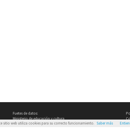
Fuetes de datos:
Po
Ministerio de educación y cultura
Co
te sitio web utiliza cookies para su correcto funcionamiento.
Saber más
Entie
Imdb.com
Google Images