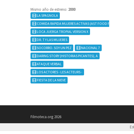
Mismo año de estreno:
2000
LA SPAGNOLA
COMIDA RAPIDA MUJERES ACTIVAS (AST FOOD FAST WOME
LOCA JUERGA TROPIAL VERSION X
DR. T Y LAS MUJERES
SOCORRO. SOY UN PEZ
NACIONAL 7
DARING STORY (HISTORIAS PICANTES), A
ATAQUE VERBAL
LOS ACTORES - LES ACTEURS -
FIESTA DE LA NIEVE
Filmoteca.org 2026
Es