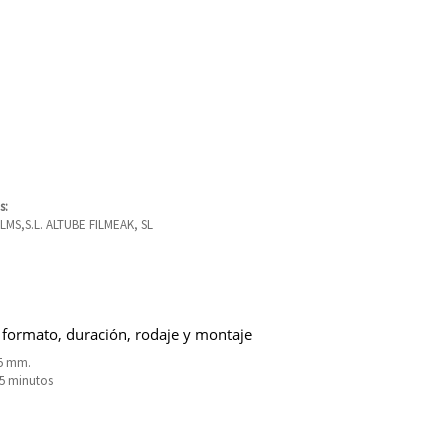
s:
LMS,S.L. ALTUBE FILMEAK, SL
 formato, duración, rodaje y montaje
5 mm.
15 minutos