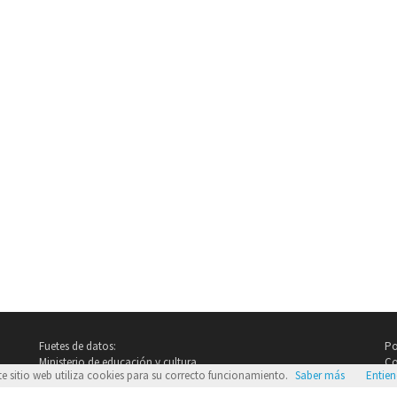
Fuetes de datos:
Po
Ministerio de educación y cultura
Co
te sitio web utiliza cookies para su correcto funcionamiento.
Saber más
Entie
Imdb.com
Google Images