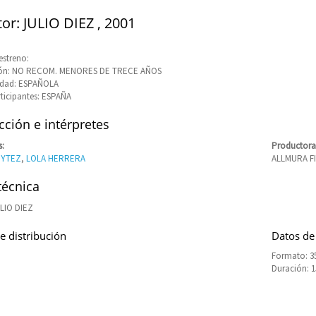
tor: JULIO DIEZ , 2001
estreno:
ción: NO RECOM. MENORES DE TRECE AÑOS
idad: ESPAÑOLA
rticipantes: ESPAÑA
ción e intérpretes
s:
Productora
EYTEZ
,
LOLA HERRERA
ALLMURA FI
técnica
LIO DIEZ
e distribución
Datos de
Formato: 3
Duración: 