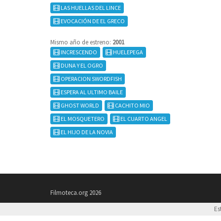
LAS HUELLAS DEL LINCE
EVOCACIÓN DE EL GRECO
Mismo año de estreno:
2001
INCRESCENDO
HUELEPEGA
DUNA Y EL OGRO
OPERACION SWORDFISH
ESPERA AL ULTIMO BAILE
GHOST WORLD
CACHITO MIO
EL MOSQUETERO
EL CUARTO ANGEL
EL HIJO DE LA NOVIA
Filmoteca.org 2026
Es