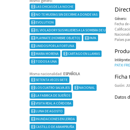
Mismo género:
LAS CHICAS DE LA NOCHE
Direc
NO TE MUERAS SIN DECIRME A DONDE VAS
Género:
EVOLUTION
Fecha de 
Califica
EL VIOLADOR Y SUS MUJERES A LA SOMBRA DE UN RECUERDO
Nacional
PLAYMATE (HOMBRE OBJETO)
PAPA
Países pa
UNIDOS POR LA FORTUNA
Produc
MARIA MORENA
CARTAGO EN LLAMAS
Intérprete
TODOS A UNA
PATXI FR
Misma nacionalidad:
ESPAÑOLA
Ficha 
SETENTA VECES SIETE
Guión: JU
LOS CUATRO SALVAJES
NACIONAL
LA FABRICA DE SUEÑOS
Datos d
VISITA REAL A CÓRDOBA
LUNA DE AGOSTO
INUNDACIONES EN LERIDA
CASTILLO DE ARAMPRUÑA