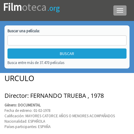
Film
oteca
.org
Menú
de
navega
Buscar una
película
:
Busca entre más de 37.470 películas
URCULO
Director: FERNANDO TRUEBA , 1978
Género: DOCUMENTAL
Fecha de estreno: 01-02-1978
Calificación: MAYORES CATORCE AÑOS O MENORES ACOMPAÑADOS
Nacionalidad: ESPAÑOLA
Países participantes: ESPAÑA