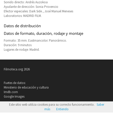
Sonido directo: Andrés Auzokoa
Ayudante de dirección: Sonia Provencio
Efector especiales: Dark Side , José Manuel Meneses
Laboratorios: MADRID FILM.
Datos de distribución
Datos de formato, duración, rodaje y montaje
Formato: 35 mm. Eastmancolor. Panorámico.
Duración: 9 minutos
Lugares de rodaje: Madrid.
Filmoteca.org 2026
Fuetes de datos:
Ministerio de educación y cultura
Imdb.com
Google Images
Este sitio web utiliza cookies para su correcto funcionamiento.
Saber
Política de privacidad
más
Entiendo
Condiciones de uso