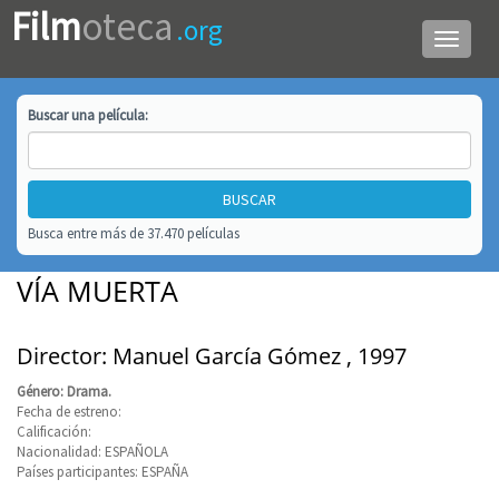
Film
oteca
.org
Menú
de
navega
Buscar una
película
:
Busca entre más de 37.470 películas
VÍA MUERTA
Director: Manuel García Gómez , 1997
Género: Drama.
Fecha de estreno:
Calificación:
Nacionalidad: ESPAÑOLA
Países participantes: ESPAÑA