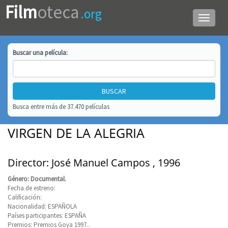
Film
oteca
.org
Menú
de
navega
Buscar una
película
:
Busca entre más de 37.470 películas
VIRGEN DE LA ALEGRIA
Director: José Manuel Campos , 1996
Género: Documental.
Fecha de estreno:
Calificación:
Nacionalidad: ESPAÑOLA
Países participantes: ESPAÑA
Premios: Premios Goya 1997..