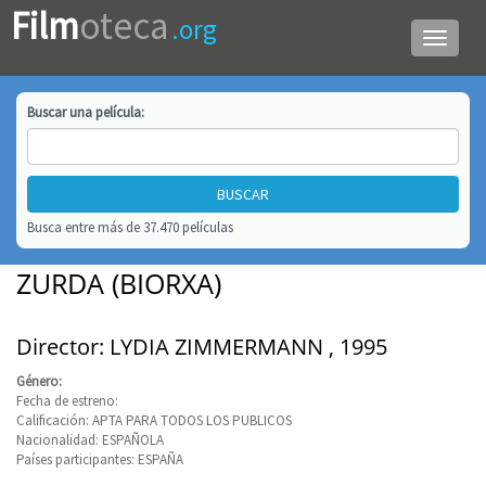
Film
oteca
.org
Menú
de
navega
Buscar una
película
:
Busca entre más de 37.470 películas
ZURDA (BIORXA)
Director: LYDIA ZIMMERMANN , 1995
Género:
Fecha de estreno:
Calificación: APTA PARA TODOS LOS PUBLICOS
Nacionalidad: ESPAÑOLA
Países participantes: ESPAÑA