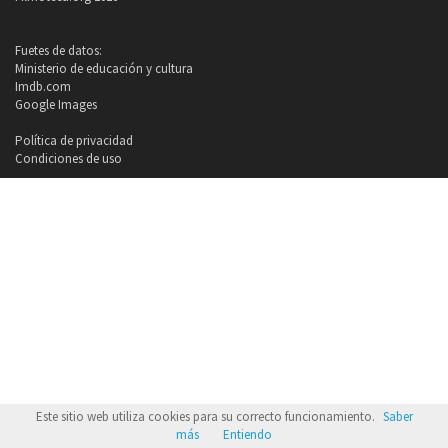
Fuetes de datos:
Ministerio de educación y cultura
Imdb.com
Google Images
Política de privacidad
Condiciones de uso
Este sitio web utiliza cookies para su correcto funcionamiento.
Saber
más
Entiendo