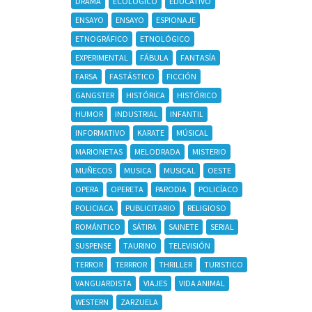
DRAMA
ECOLÓGICO
EDUCATIVO
ENSAYO
ENSAYO
ESPIONAJE
ETNOGRÁFICO
ETNOLÓGICO
EXPERIMENTAL
FÁBULA
FANTASÍA
FARSA
FASTÁSTICO
FICCIÓN
GANGSTER
HISTÓRICA
HISTÓRICO
HUMOR
INDUSTRIAL
INFANTIL
INFORMATIVO
KARATE
MÚSICAL
MARIONETAS
MELODRADA
MISTERIO
MUÑECOS
MUSICA
MUSICAL
OESTE
OPERA
OPERETA
PARODIA
POLICÍACO
POLICIACA
PUBLICITARIO
RELIGIOSO
ROMÁNTICO
SÁTIRA
SAINETE
SERIAL
SUSPENSE
TAURINO
TELEVISIÓN
TERROR
TERRROR
THRILLER
TURISTICO
VANGUARDISTA
VIAJES
VIDA ANIMAL
WESTERN
ZARZUELA