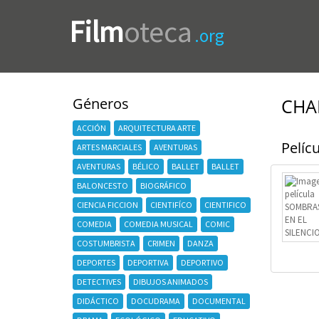
Film
oteca
.org
Géneros
CHA
ACCIÓN
ARQUITECTURA ARTE
Pelícu
ARTES MARCIALES
AVENTURAS
AVENTURAS
BÉLICO
BALLET
BALLET
BALONCESTO
BIOGRÁFICO
CIENCIA FICCION
CIENTIFÍCO
CIENTIFICO
COMEDIA
COMEDIA MUSICAL
COMIC
COSTUMBRISTA
CRIMEN
DANZA
DEPORTES
DEPORTIVA
DEPORTIVO
DETECTIVES
DIBUJOS ANIMADOS
DIDÁCTICO
DOCUDRAMA
DOCUMENTAL