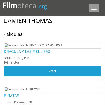
Film
oteca
.org
Menú
de
navega
DAMIEN THOMAS
Películas:
DRACULA Y LAS MELLIZAS
JOHN HOUGH , 1971
102 minutos
VER
PIRATAS
Roman Polanski , 1986