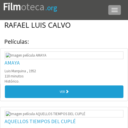
Film
oteca
.org
Menú
de
navega
RAFAEL LUIS CALVO
Películas:
AMAYA
Luis Marquina , 1952
110 minutos
Histórico.
VER
AQUELLOS TIEMPOS DEL CUPLÉ