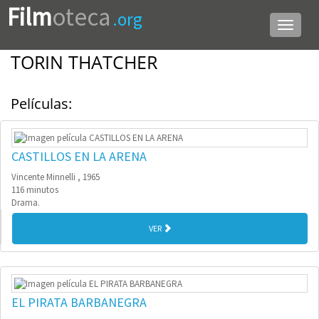
Film
oteca
.org
Menú
de
navega
TORIN THATCHER
Películas:
CASTILLOS EN LA ARENA
Vincente Minnelli , 1965
116 minutos
Drama.
VER
EL PIRATA BARBANEGRA