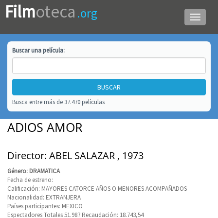
Film
oteca
.org
Menú
de
navega
Buscar una
película
:
Busca entre más de 37.470 películas
ADIOS AMOR
Director: ABEL SALAZAR , 1973
Género: DRAMATICA
Fecha de estreno:
Calificación: MAYORES CATORCE AÑOS O MENORES ACOMPAÑADOS
Nacionalidad: EXTRANJERA
Países participantes: MEXICO
Espectadores Totales 51.987 Recaudación: 18.743,54