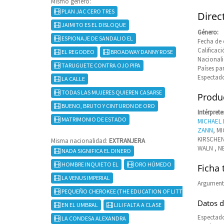
Mismo género:
PLAN JAC CERO TRES
Direc
JAIMITO ES EL DISLOQUE
Género:
ESPIONAJE DE SANDALIO EL
Fecha de 
Califica
EL REGODEO
BROADWAY DANNY ROSE
Nacional
TARUGUETE CONTRA OJO PIPA
Países pa
Espectado
LA CALLE
TODAS LAS MUJERES QUIEREN CASARSE
Produc
BUENO, BRUTO Y CINTURON DE ORO
Intérprete
MATRIMONIO DE ESTADO
MICHAEL 
ZANN
, M
KIRSCHEN
Misma nacionalidad:
EXTRANJERA
WALN , N
NADA SIGNIFICA EL DINERO
HOMBRE INQUIETO EL
ORO HÚMEDO
Ficha 
LA VENUS IMPERIAL
Argument
PEQUEÑO CHEROKEE (THE EDUCATION OF LITTLE TREE)
Datos d
EN EL UMBRAL
LILI FALTA A CLASE
Espectado
LA CONDESA ALEXANDRA