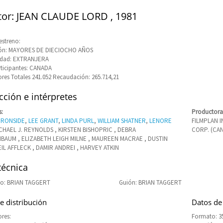
tor: JEAN CLAUDE LORD , 1981
estreno:
ción: MAYORES DE DIECIOCHO AÑOS
idad: EXTRANJERA
rticipantes: CANADA
res Totales 241.052 Recaudación: 265.714,21
ción e intérpretes
s:
Productora
IRONSIDE
,
LEE GRANT
,
LINDA PURL
,
WILLIAM SHATNER
,
LENORE
FILMPLAN 
ICHAEL J. REYNOLDS , KIRSTEN BISHOPRIC , DEBRA
CORP. (CA
BAUM , ELIZABETH LEIGH MILNE , MAUREEN MACRAE , DUSTIN
EIL AFFLECK , DAMIR ANDREI , HARVEY ATKIN
técnica
o: BRIAN TAGGERT
Guión: BRIAN TAGGERT
e distribución
Datos de
res:
Formato: 3