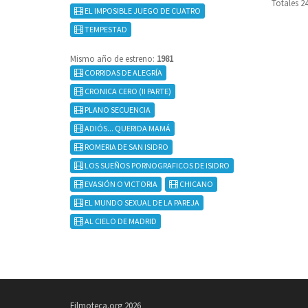
Totales 2
EL IMPOSIBLE JUEGO DE CUATRO
TEMPESTAD
Mismo año de estreno:
1981
CORRIDAS DE ALEGRÍA
CRONICA CERO (II PARTE)
PLANO SECUENCIA
ADIÓS... QUERIDA MAMÁ
ROMERIA DE SAN ISIDRO
LOS SUEÑOS PORNOGRAFICOS DE ISIDRO
EVASIÓN O VICTORIA
CHICANO
EL MUNDO SEXUAL DE LA PAREJA
AL CIELO DE MADRID
Filmoteca.org 2026