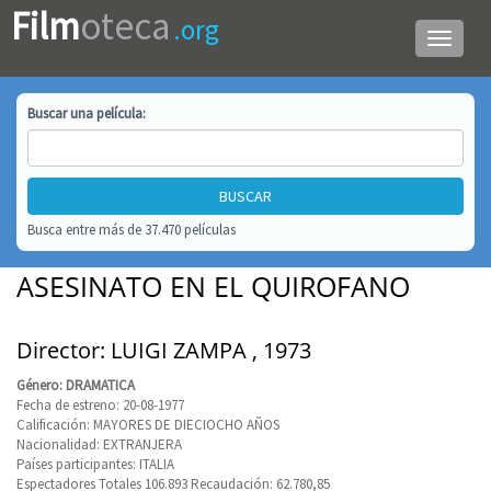
Film
oteca
.org
Menú
de
navega
Buscar una
película
:
Busca entre más de 37.470 películas
ASESINATO EN EL QUIROFANO
Director: LUIGI ZAMPA , 1973
Género: DRAMATICA
Fecha de estreno: 20-08-1977
Calificación: MAYORES DE DIECIOCHO AÑOS
Nacionalidad: EXTRANJERA
Países participantes: ITALIA
Espectadores Totales 106.893 Recaudación: 62.780,85