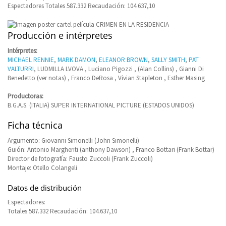
Espectadores Totales 587.332 Recaudación: 104.637,10
Producción e intérpretes
Intérpretes:
MICHAEL RENNIE
,
MARK DAMON
,
ELEANOR BROWN
,
SALLY SMITH
,
PAT
VALTURRI
, LUDMILLA LVOVA , Luciano Pigozzi , (Alan Collins) , Gianni Di
Benedetto (ver notas) , Franco DeRosa , Vivian Stapleton , Esther Masing
Productoras:
B.G.A.S. (ITALIA) SUPER INTERNATIONAL PICTURE (ESTADOS UNIDOS)
Ficha técnica
Argumento: Giovanni Simonelli (John Simonelli)
Guión: Antonio Margheriti (anthony Dawson) , Franco Bottari (Frank Bottar)
Director de fotografía: Fausto Zuccoli (Frank Zuccoli)
Montaje: Otello Colangeli
Datos de distribución
Espectadores:
Totales 587.332 Recaudación: 104.637,10