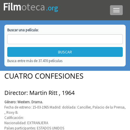
Film
oteca
.org
Menú
de
navega
Buscar una
película
:
Busca entre más de 37.470 películas
CUATRO CONFESIONES
Director: Martin Ritt , 1964
Género: Western. Drama.
Fecha de estreno: 15-03-1965 Madrid: doblada: Canciller, Palacio de la Prensa,
, Roxy B.
Calificación:
Nacionalidad: EXTRANJERA
Países participantes: ESTADOS UNIDOS