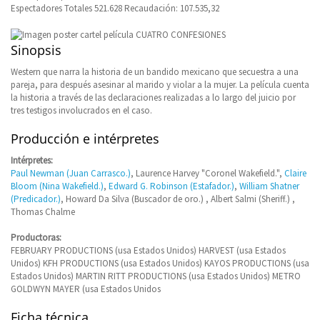
Espectadores Totales 521.628 Recaudación: 107.535,32
Sinopsis
Western que narra la historia de un bandido mexicano que secuestra a una
pareja, para después asesinar al marido y violar a la mujer. La película cuenta
la historia a través de las declaraciones realizadas a lo largo del juicio por
tres testigos involucrados en el caso.
Producción e intérpretes
Intérpretes:
Paul Newman (Juan Carrasco.)
, Laurence Harvey "Coronel Wakefield.",
Claire
Bloom (Nina Wakefield.)
,
Edward G. Robinson (Estafador.)
,
William Shatner
(Predicador.)
, Howard Da Silva (Buscador de oro.) , Albert Salmi (Sheriff.) ,
Thomas Chalme
Productoras:
FEBRUARY PRODUCTIONS (usa Estados Unidos) HARVEST (usa Estados
Unidos) KFH PRODUCTIONS (usa Estados Unidos) KAYOS PRODUCTIONS (usa
Estados Unidos) MARTIN RITT PRODUCTIONS (usa Estados Unidos) METRO
GOLDWYN MAYER (usa Estados Unidos
Ficha técnica