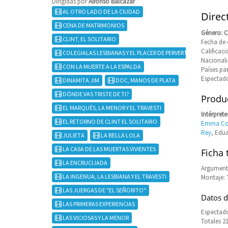
Dirigidas por
Alfonso Balcázar
AL OTRO LADO DE LA CIUDAD
Direc
CENA DE MATRIMONIOS
Género: 
CLINT, EL SOLITARIO
Fecha de 
Califica
COLEGIALAS LESBIANAS Y EL PLACER DE PERVERTIR
Nacional
CON LA MUERTE A LA ESPALDA
Países pa
Espectado
DINAMITA JIM
DOC, MANOS DE PLATA
DÓNDE VAS TRISTE DE TI?
Produc
EL MARQUÉS, LA MENOR Y EL TRAVESTI
Intérprete
EL RETORNO DE CLINT EL SOLITARIO
Emma Co
Rey
, Edua
JULIETA
LA BELLA LOLA
LA CASA DE LAS MUERTAS VIVIENTES
Ficha 
LA ENCRUCIJADA
Argumento
LA INGENUA, LA LESBIANA Y EL TRAVESTI
Montaje: 
LAS JUERGAS DE "EL SEÑORITO"
Datos d
LAS PRIMERAS EXPERIENCIAS
Espectado
LAS VICIOSAS Y LA MENOR
Totales 2