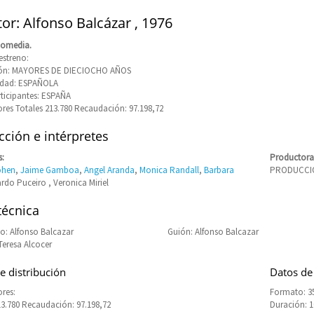
tor: Alfonso Balcázar , 1976
Comedia.
estreno:
ción: MAYORES DE DIECIOCHO AÑOS
idad: ESPAÑOLA
rticipantes: ESPAÑA
res Totales 213.780 Recaudación: 97.198,72
ción e intérpretes
s:
Productora
hen
,
Jaime Gamboa
,
Angel Aranda
,
Monica Randall
,
Barbara
PRODUCCIO
rdo Puceiro , Veronica Miriel
técnica
: Alfonso Balcazar
Guión: Alfonso Balcazar
Teresa Alcocer
e distribución
Datos de
res:
Formato: 3
13.780 Recaudación: 97.198,72
Duración: 