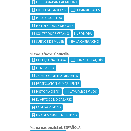
LES LLAMABAN CALAMIDAD
LOS CASTIGADORES
LOS INMORALES
PISO DE SOLTERO
PISTOLEROS DE ARIZONA
SOLTEROS DE VERANO
SONORA
SUEÑOS DE MUJER
VIVA CARRANCHO
Mismo género:
Comedia.
LA PEQUEÑA PÍCARA
CHARLOT, FAQUÍN
EL MILAGRO
JAIMITO CONTRA DINAMITA
PERSECUCIÓN MUY CALIENTE
HISTORIA DE "S"
VAYA PAR DE VIVOS
EL ARTE DE NO CASARSE
LA PURA VERDAD
UNA SEMANA DE FELICIDAD
Misma nacionalidad:
ESPAÑOLA