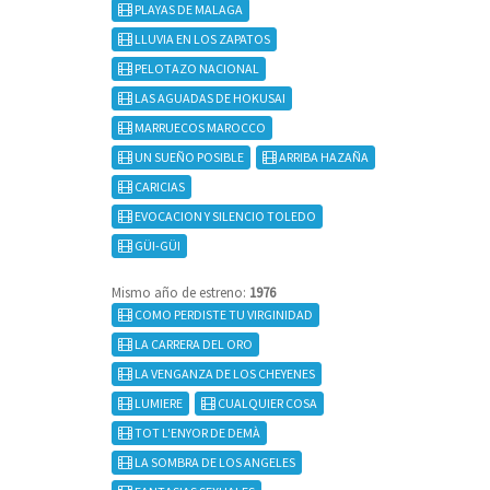
PLAYAS DE MALAGA
LLUVIA EN LOS ZAPATOS
PELOTAZO NACIONAL
LAS AGUADAS DE HOKUSAI
MARRUECOS MAROCCO
UN SUEÑO POSIBLE
ARRIBA HAZAÑA
CARICIAS
EVOCACION Y SILENCIO TOLEDO
GÜI-GÜI
Mismo año de estreno:
1976
COMO PERDISTE TU VIRGINIDAD
LA CARRERA DEL ORO
LA VENGANZA DE LOS CHEYENES
LUMIERE
CUALQUIER COSA
TOT L'ENYOR DE DEMÀ
LA SOMBRA DE LOS ANGELES