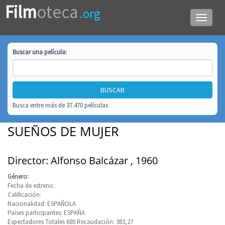
Film
oteca
.org
Menú
de
navega
Buscar una
película
:
Busca entre más de 37.470 películas
SUEÑOS DE MUJER
Director: Alfonso Balcázar , 1960
Género:
Fecha de estreno:
Calificación:
Nacionalidad: ESPAÑOLA
Países participantes: ESPAÑA
Espectadores Totales 680 Recaudación: 383,27