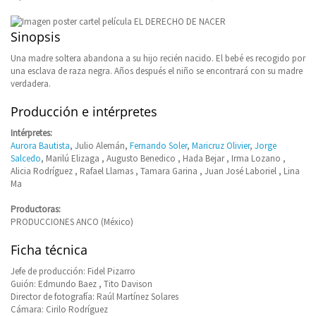
Sinopsis
Una madre soltera abandona a su hijo recién nacido. El bebé es recogido por
una esclava de raza negra. Años después el niño se encontrará con su madre
verdadera.
Producción e intérpretes
Intérpretes:
Aurora Bautista
, Julio Alemán,
Fernando Soler
,
Maricruz Olivier
,
Jorge
Salcedo
, Marilú Elizaga , Augusto Benedico , Hada Bejar , Irma Lozano ,
Alicia Rodríguez , Rafael Llamas , Tamara Garina , Juan José Laboriel , Lina
Ma
Productoras:
PRODUCCIONES ANCO (México)
Ficha técnica
Jefe de producción: Fidel Pizarro
Guión: Edmundo Baez , Tito Davison
Director de fotografía: Raúl Martínez Solares
Cámara: Cirilo Rodríguez