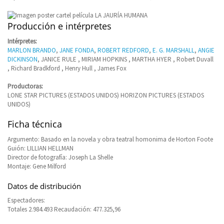
Producción e intérpretes
Intérpretes:
MARLON BRANDO
,
JANE FONDA
,
ROBERT REDFORD
,
E. G. MARSHALL
,
ANGIE
DICKINSON
, JANICE RULE , MIRIAM HOPKINS , MARTHA HYER , Robert Duvall
, Richard Bradkford , Henry Hull , James Fox
Productoras:
LONE STAR PICTURES (ESTADOS UNIDOS) HORIZON PICTURES (ESTADOS
UNIDOS)
Ficha técnica
Argumento: Basado en la novela y obra teatral homonima de Horton Foote
Guión: LILLIAN HELLMAN
Director de fotografía: Joseph La Shelle
Montaje: Gene Milford
Datos de distribución
Espectadores:
Totales 2.984.493 Recaudación: 477.325,96