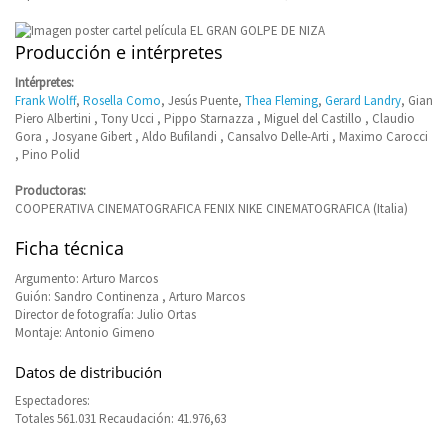
Producción e intérpretes
Intérpretes:
Frank Wolff
,
Rosella Como
, Jesús Puente,
Thea Fleming
,
Gerard Landry
, Gian
Piero Albertini , Tony Ucci , Pippo Starnazza , Miguel del Castillo , Claudio
Gora , Josyane Gibert , Aldo Bufilandi , Cansalvo Delle-Arti , Maximo Carocci
, Pino Polid
Productoras:
COOPERATIVA CINEMATOGRAFICA FENIX NIKE CINEMATOGRAFICA (Italia)
Ficha técnica
Argumento: Arturo Marcos
Guión: Sandro Continenza , Arturo Marcos
Director de fotografía: Julio Ortas
Montaje: Antonio Gimeno
Datos de distribución
Espectadores:
Totales 561.031 Recaudación: 41.976,63