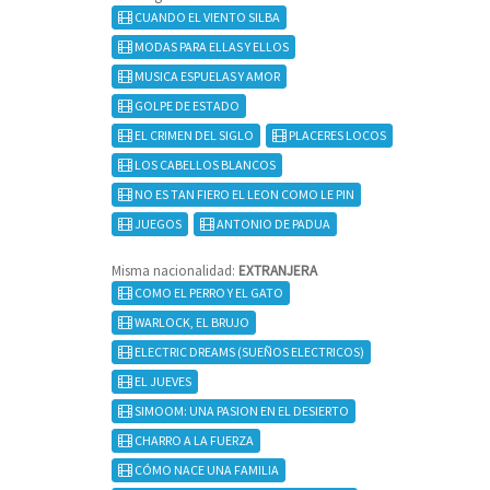
CUANDO EL VIENTO SILBA
MODAS PARA ELLAS Y ELLOS
MUSICA ESPUELAS Y AMOR
GOLPE DE ESTADO
EL CRIMEN DEL SIGLO
PLACERES LOCOS
LOS CABELLOS BLANCOS
NO ES TAN FIERO EL LEON COMO LE PIN
JUEGOS
ANTONIO DE PADUA
Misma nacionalidad:
EXTRANJERA
COMO EL PERRO Y EL GATO
WARLOCK, EL BRUJO
ELECTRIC DREAMS (SUEÑOS ELECTRICOS)
EL JUEVES
SIMOOM: UNA PASION EN EL DESIERTO
CHARRO A LA FUERZA
CÓMO NACE UNA FAMILIA