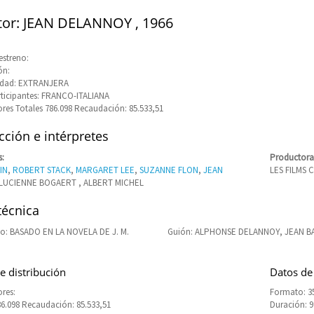
tor: JEAN DELANNOY , 1966
estreno:
ón:
idad: EXTRANJERA
rticipantes: FRANCO-ITALIANA
res Totales 786.098 Recaudación: 85.533,51
ción e intérpretes
s:
Productora
IN
,
ROBERT STACK
,
MARGARET LEE
,
SUZANNE FLON
,
JEAN
LES FILMS 
 LUCIENNE BOGAERT , ALBERT MICHEL
técnica
o: BASADO EN LA NOVELA DE J. M.
Guión: ALPHONSE DELANNOY, JEAN 
e distribución
Datos de
res:
Formato: 3
86.098 Recaudación: 85.533,51
Duración: 