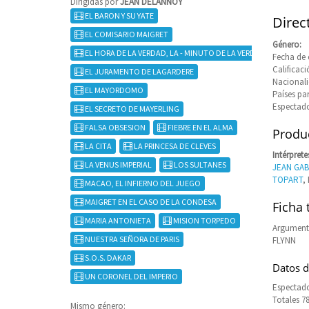
Dirigidas por
JEAN DELANNOY
EL BARON Y SU YATE
Direc
EL COMISARIO MAIGRET
Género:
EL HORA DE LA VERDAD, LA - MINUTO DE LA VERDAD
Fecha de 
Calificaci
EL JURAMENTO DE LAGARDERE
Nacional
EL MAYORDOMO
Países pa
Espectado
EL SECRETO DE MAYERLING
FALSA OBSESION
FIEBRE EN EL ALMA
Produc
LA CITA
LA PRINCESA DE CLEVES
Intérprete
LA VENUS IMPERIAL
LOS SULTANES
JEAN GAB
TOPART
,
MACAO, EL INFIERNO DEL JUEGO
MAIGRET EN EL CASO DE LA CONDESA
Ficha 
MARIA ANTONIETA
MISION TORPEDO
Argument
NUESTRA SEÑORA DE PARIS
FLYNN
S.O.S. DAKAR
Datos d
UN CORONEL DEL IMPERIO
Espectado
Totales 7
Mismo género: