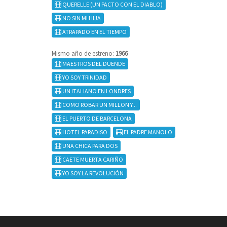
QUERELLE (UN PACTO CON EL DIABLO)
NO SIN MI HIJA
ATRAPADO EN EL TIEMPO
Mismo año de estreno:
1966
MAESTROS DEL DUENDE
YO SOY TRINIDAD
UN ITALIANO EN LONDRES
COMO ROBAR UN MILLON Y...
EL PUERTO DE BARCELONA
HOTEL PARADISO
EL PADRE MANOLO
UNA CHICA PARA DOS
CAETE MUERTA CARIÑO
YO SOY LA REVOLUCIÓN