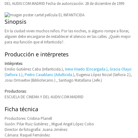
DEL AUDIV.COM.MADRID Fecha de autorización: 28 de diciembre de 1999
Sinopsis
En la ciudad viven muchos niños. Por las noches, si alguno rompe a llorar,
alguien debe encargarse de restablecer el silencio en las calles. ¿Quién mejor
para esa función que el Infanticida?.
Producción e intérpretes
Intérpretes:
Emilio Gutiérrez Caba (Infanticida.),
Irene Visedo (Encargada.)
,
Gracia Olayo
(Señora 1.)
,
Pedro Casablanc (Adulticida.)
, Eugenia López Nozal (Señora 2.),
Josu Ormaetxe (Bibliotecario.) , Santiago Matallana (Jefe.)
Productoras:
ESCUELA DE CINEMA Y DEL AUDIV.COM.MADRID
Ficha técnica
Productores: Cristina Planell
Guión: Pilar Ruiz Gutiérrez , Miguel Angel López Cobo
Director de fotografía: Juana Jiménez
Cámara: Raquel Fernández