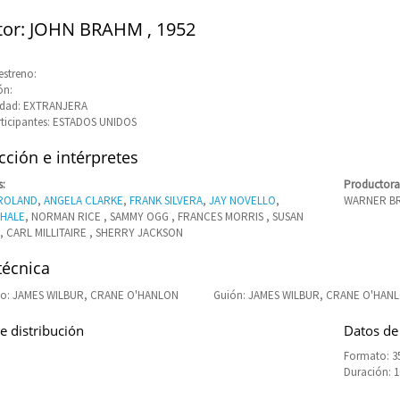
tor: JOHN BRAHM , 1952
estreno:
ón:
idad: EXTRANJERA
rticipantes: ESTADOS UNIDOS
ción e intérpretes
s:
Productora
 ROLAND
,
ANGELA CLARKE
,
FRANK SILVERA
,
JAY NOVELLO
,
WARNER BR
 HALE
, NORMAN RICE , SAMMY OGG , FRANCES MORRIS , SUSAN
, CARL MILLITAIRE , SHERRY JACKSON
técnica
o: JAMES WILBUR, CRANE O'HANLON
Guión: JAMES WILBUR, CRANE O'HAN
e distribución
Datos de
Formato: 3
Duración: 