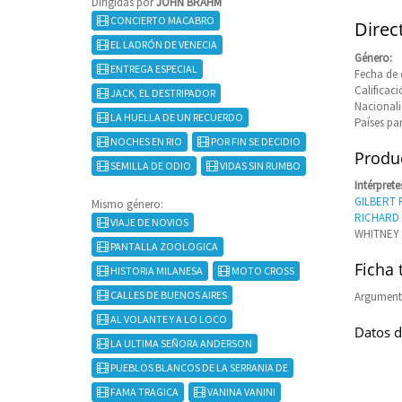
Dirigidas por
JOHN BRAHM
CONCIERTO MACABRO
Direc
EL LADRÓN DE VENECIA
Género:
ENTREGA ESPECIAL
Fecha de 
Calificaci
JACK, EL DESTRIPADOR
Nacional
LA HUELLA DE UN RECUERDO
Países pa
NOCHES EN RIO
POR FIN SE DECIDIO
Produc
SEMILLA DE ODIO
VIDAS SIN RUMBO
Intérprete
GILBERT
Mismo género:
RICHARD
VIAJE DE NOVIOS
WHITNEY 
PANTALLA ZOOLOGICA
Ficha 
HISTORIA MILANESA
MOTO CROSS
CALLES DE BUENOS AIRES
Argument
AL VOLANTE Y A LO LOCO
Datos d
LA ULTIMA SEÑORA ANDERSON
PUEBLOS BLANCOS DE LA SERRANIA DE
FAMA TRAGICA
VANINA VANINI