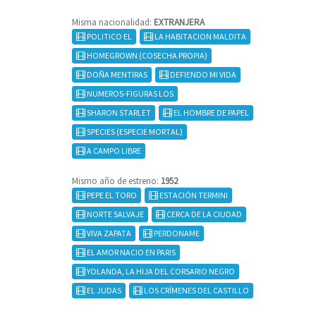
Misma nacionalidad:
EXTRANJERA
POLITICO EL
LA HABITACION MALDITA
HOMEGROWN (COSECHA PROPIA)
DOÑA MENTIRAS
DEFIENDO MI VIDA
NUMEROS-FIGURAS LOS
SHARON STARLET
EL HOMBRE DE PAPEL
SPECIES (ESPECIE MORTAL)
A CAMPO LIBRE
Mismo año de estreno:
1952
PEPE EL TORO
ESTACIÓN TERMINI
NORTE SALVAJE
CERCA DE LA CIUDAD
VIVA ZAPATA
PERDONAME
EL AMOR NACIO EN PARIS
YOLANDA, LA HIJA DEL CORSARIO NEGRO
EL JUDAS
LOS CRÍMENES DEL CASTILLO