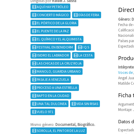
Dirigidas por
Rafael J. Salvia
AQUÍ HAY PETRÓLEO
Direct
CONCIERTO MÁGICO
DÍAS DE FERIA
Género: D
EL PÓRTICO DE LA GLORIA
Fecha de 
Califica
EL PUENTE DE LA PAZ
Nacional
EL QUÍMICO Y EL ALQUIMISTA
Países pa
Espectado
FESTIVAL EN BENIDORM
I Q S
ISIDRO EL LABRADOR
LA CESTA
Produc
LAS CHICAS DE LA CRUZ ROJA
Intérprete
MANOLO, GUARDIA URBANO
Voces de:
Angel Jua
PASAJE A VENEZUELA
Matilde C
PROCESO A UNA ESTRELLA
Ficha 
RAPTO EN LA CIUDAD
UNA TAL DULCINEA
VIDA SIN RISAS
Argument
Montaje: 
VUELO 971
Datos d
Mismo género:
Documental, Biográfico.
Espectado
SOROLLA, EL PINTOR DE LA LUZ