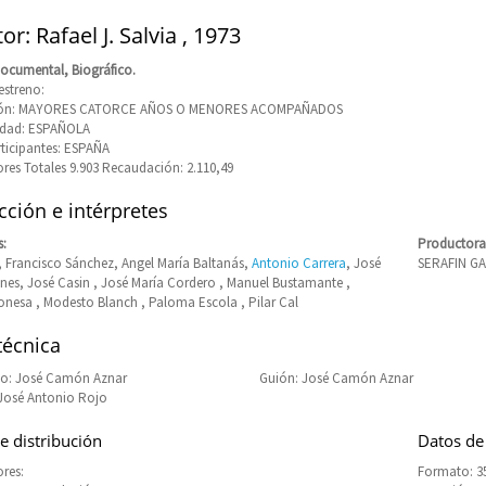
or: Rafael J. Salvia , 1973
ocumental, Biográfico.
estreno:
ción: MAYORES CATORCE AÑOS O MENORES ACOMPAÑADOS
idad: ESPAÑOLA
rticipantes: ESPAÑA
res Totales 9.903 Recaudación: 2.110,49
ción e intérpretes
s:
Productora
, Francisco Sánchez, Angel María Baltanás,
Antonio Carrera
, José
SERAFIN G
nes, José Casin , José María Cordero , Manuel Bustamante ,
onesa , Modesto Blanch , Paloma Escola , Pilar Cal
técnica
o: José Camón Aznar
Guión: José Camón Aznar
José Antonio Rojo
e distribución
Datos de
res:
Formato: 35