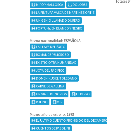
Totales 9
MIRÓ Y MALLORCA
DOLORES
LA PINTURA VASCA DE MARTÍNEZ ORTÍZ
UN GENIO LLAMADO DURERO
FORTUNY, EN BLANCO Y NEGRO
Misma nacionalidad:
ESPAÑOLA
LA LLAVE DEL ÉXITO
ROMANCE PELIGROSO
EXISTIÓ OTRA HUMANIDAD
JOYA DEL PACIFICO
DOMENIKUS EL TOLEDANO
CARNE DE GALLINA
UN VIAJE DE NOVIOS
EL PERRO
RUFINO
VER
Mismo año de estreno:
1973
EL ULTIMO CUENTO PROHIBIDO DEL DECAMERON
CUENTOS DE PASOLINI