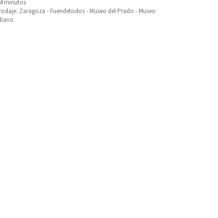
84 minutos
 rodaje: Zaragoza - Fuendetodos - Museo del Prado - Museo
diano.