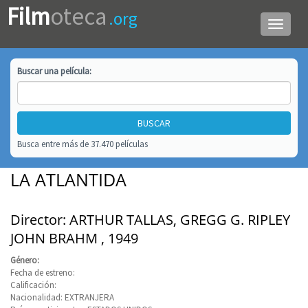
Film
oteca
.org
Menú
de
navega
Buscar una
película
:
Busca entre más de 37.470 películas
LA ATLANTIDA
Director: ARTHUR TALLAS, GREGG G. RIPLEY
JOHN BRAHM , 1949
Género:
Fecha de estreno:
Calificación:
Nacionalidad: EXTRANJERA