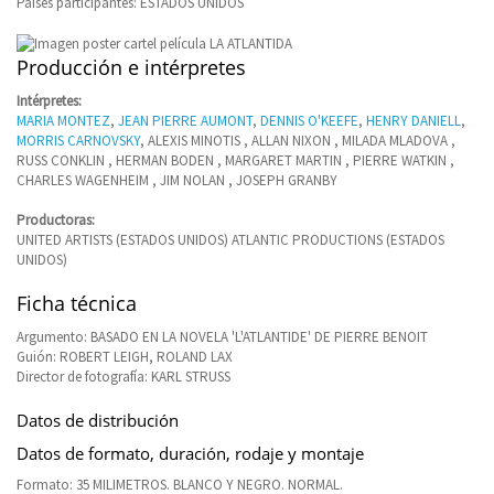
Países participantes: ESTADOS UNIDOS
Producción e intérpretes
Intérpretes:
MARIA MONTEZ
,
JEAN PIERRE AUMONT
,
DENNIS O'KEEFE
,
HENRY DANIELL
,
MORRIS CARNOVSKY
, ALEXIS MINOTIS , ALLAN NIXON , MILADA MLADOVA ,
RUSS CONKLIN , HERMAN BODEN , MARGARET MARTIN , PIERRE WATKIN ,
CHARLES WAGENHEIM , JIM NOLAN , JOSEPH GRANBY
Productoras:
UNITED ARTISTS (ESTADOS UNIDOS) ATLANTIC PRODUCTIONS (ESTADOS
UNIDOS)
Ficha técnica
Argumento: BASADO EN LA NOVELA 'L'ATLANTIDE' DE PIERRE BENOIT
Guión: ROBERT LEIGH, ROLAND LAX
Director de fotografía: KARL STRUSS
Datos de distribución
Datos de formato, duración, rodaje y montaje
Formato: 35 MILIMETROS. BLANCO Y NEGRO. NORMAL.