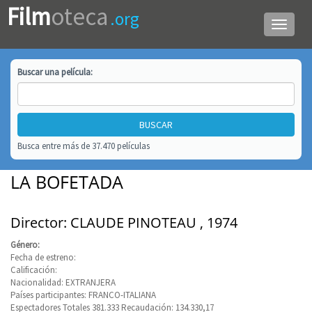
Film
oteca
.org
Menú
de
navega
Buscar una
película
:
Busca entre más de 37.470 películas
LA BOFETADA
Director: CLAUDE PINOTEAU , 1974
Género:
Fecha de estreno:
Calificación:
Nacionalidad: EXTRANJERA
Países participantes: FRANCO-ITALIANA
Espectadores Totales 381.333 Recaudación: 134.330,17