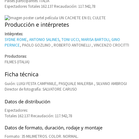
Países participantes: ITALIA
Espectadores Totales 162.137 Recaudación: 117.942,78
Producción e intérpretes
Intérpretes:
SYDNE ROME
,
ANTONIO SALINES
,
TONI UCCI
,
MARISA BARTOLI
,
GINO
PERNICE
, PAOLO GOZLINO , ROBERTO ANTONELLI , VINCENZO CROCITTI
Productoras:
FILMES (ITALIA)
Ficha técnica
Guión: LUIGI FESTA CAMPANILE, PASQUALE MALERBA , SILVANO AMBROGI
Director de fotografía: SALVATORE CARUSO
Datos de distribución
Espectadores:
Totales 162.137 Recaudación: 117.942,78
Datos de formato, duración, rodaje y montaje
Formato: 35 MILIMETROS. COLOR. NORMAL.