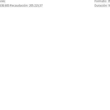
res:
Formato: 3
.638.605 Recaudación: 205.219,57
Duración: 