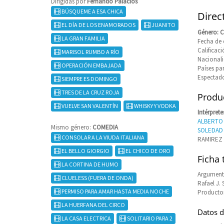
Dirigidas por
Fernando Palacios
BÚSQUEME A ESA CHICA
Direc
EL DÍA DE LOS ENAMORADOS
JUANITO
Género: 
LA GRAN FAMILIA
Fecha de 
Califica
MARISOL RUMBO A RÍO
Nacional
OPERACIÓN EMBAJADA
Países pa
Espectado
SIEMPRE ES DOMINGO
TRES DE LA CRUZ ROJA
Produc
VUELVE SAN VALENTÍN
WHISKY Y VODKA
Intérprete
ALBERTO
Mismo género:
COMEDIA
SOLEDAD
CONSOLAR A LA VIUDA ITALIANA
RAMIREZ
EL BELLO GIORGIO
EL CHICO DE ORO
Ficha 
LA CORTINA DE HUMO
Argumento
CLUELESS (FUERA DE ONDA)
Rafael J. 
PERMISO PARA AMAR HASTA MEDIA NOCHE
Productor
LA HUERFANA DEL CIRCO
Datos d
LA CASA ELECTRICA
SOLITARIO PARA 2