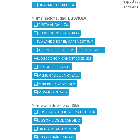
Espectado
UNA PAREJA PERFECTA
Totales 1
Misma nacionalidad:
ESPAÑOLA
FIESTA ANDALUZA
ESOS LOCOS CUATREROS
VIAJANDO POR EL MARE NOSTRUM
TRES MUJERES DE HOY
INTRUSOS 1
LOS ECONÓMICAMENTE DÉBILES
FIESTAS JEREZANAS
MEMORIAS DE UN PAISAJE
MERCENARIOS DEL AIRE
MOSAICO DE AYER
Mismo año de estreno:
1965
LOS CUATRO HIJOS DE KATIE ELDER
LOS OFICIOS DE CÁNDIDO
UN DOLAR AGUJEREADO
ELLOS SERÁN HARTOS