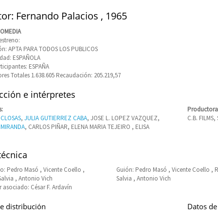
tor: Fernando Palacios , 1965
COMEDIA
estreno:
ción: APTA PARA TODOS LOS PUBLICOS
idad: ESPAÑOLA
rticipantes: ESPAÑA
res Totales 1.638.605 Recaudación: 205.219,57
ción e intérpretes
s:
Productora
 CLOSAS
,
JULIA GUTIERREZ CABA
, JOSE L. LOPEZ VAZQUEZ,
C.B. FILMS
 MIRANDA
, CARLOS PIÑAR, ELENA MARIA TEJEIRO , ELISA
técnica
: Pedro Masó , Vicente Coello ,
Guión: Pedro Masó , Vicente Coello , R
Salvia , Antonio Vich
Salvia , Antonio Vich
 asociado: César F. Ardavín
e distribución
Datos de