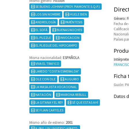
Mismo género:
Ficción
SE BUENO JOHNNY (PROY. PIAMONTE S.Q.P.)
Direc
LOS SIN NOMBRE
HUELE BIEN
Género: F
ANDROLOGÍA
PARÉNTESIS
Fecha de 
Califica
EL SOFÁ
BUENAS NOCHES
Nacional
EL PUZZLE
INVOCACION
Países pa
EL PLIEGUE DEL HIPOCAMPO
Produc
Misma nacionalidad:
ESPAÑOLA
Intérprete
VIVA EL TRAFICO
FRANCIS
LAREDO "COSTA ESMERALDA"
Ficha 
OLE CON OLE
AUGURIO
Guión: P
LA MASAJISTA VOCACIONAL
NATACIÓN
MARIONA REBULL
Datos d
LA GITANA Y EL REY
SÉ QUE ESTAS AHÍ
SE FIJAN CARTELES
Mismo año de estreno:
2001
K-PAX -UN UNIVERSO APARTE-