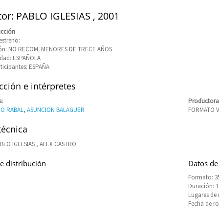
tor: PABLO IGLESIAS , 2001
icción
estreno:
ción: NO RECOM. MENORES DE TRECE AÑOS
idad: ESPAÑOLA
rticipantes: ESPAÑA
ción e intérpretes
s:
Productora
CO RABAL
,
ASUNCION BALAGUER
FORMATO V
técnica
ABLO IGLESIAS , ALEX CASTRO
e distribución
Datos de
Formato: 3
Duración: 
Lugares de
Fecha de ro