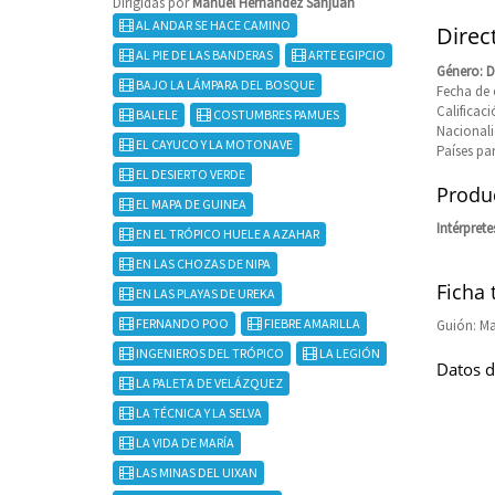
Dirigidas por
Manuel Hernández Sanjuan
AL ANDAR SE HACE CAMINO
Direc
AL PIE DE LAS BANDERAS
ARTE EGIPCIO
Género: 
BAJO LA LÁMPARA DEL BOSQUE
Fecha de 
Calificaci
BALELE
COSTUMBRES PAMUES
Nacional
EL CAYUCO Y LA MOTONAVE
Países pa
EL DESIERTO VERDE
Produc
EL MAPA DE GUINEA
Intérprete
EN EL TRÓPICO HUELE A AZAHAR
EN LAS CHOZAS DE NIPA
Ficha 
EN LAS PLAYAS DE UREKA
FERNANDO POO
FIEBRE AMARILLA
Guión: M
INGENIEROS DEL TRÓPICO
LA LEGIÓN
Datos d
LA PALETA DE VELÁZQUEZ
LA TÉCNICA Y LA SELVA
LA VIDA DE MARÍA
LAS MINAS DEL UIXAN