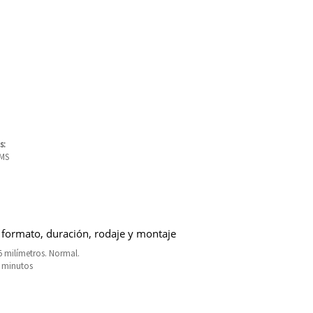
s:
LMS
 formato, duración, rodaje y montaje
5 milímetros. Normal.
9 minutos