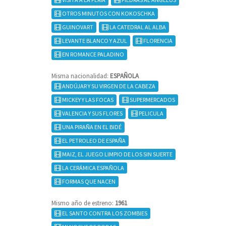
OTROS MINUTOS CON KOKOSCHKA
GUINOVART
LA CATEDRAL AL ALBA
LEVANTE BLANCO Y AZUL
FLORENCIA
EN ROMANCE PALADINO
Misma nacionalidad:
ESPAÑOLA
ANDÚJAR Y SU VIRGEN DE LA CABEZA
MICKEY Y LAS FOCAS
SUPERMERCADOS
VALENCIA Y SUS FLORES
PELICULA
UNA PIRAÑA EN EL BIDÉ
EL PETROLEO DE ESPAÑA
MAIZ, EL JUEGO LIMPIO DE LOS SIN SUERTE
LA CERÁMICA ESPAÑOLA
FORMAS QUE NACEN
Mismo año de estreno:
1961
EL SANTO CONTRA LOS ZOMBIES