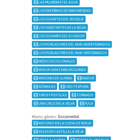
LAS PALMERAS Y EL AGUA
LOS ENFERMOS DE MIKOMESENG
LOS GIGANTES DEL BOSQUE
LOS HABITANTES DE LA SELVA
LOS OLIVARES DEL ECUADOR
LOS POBLADORES DEL MAR: INVERTEBRADOS
LOS POBLADORES DEL MAR: VERTEBRADOS
MÉDICOS COLONIALES
MISION SANITARIA EN GUINEA
MISIONES DE GUINEA
NADOR
NÓMADAS
ORO Y ESPUMA
TIROS Y PISTOLAS
TORNADO
UNA CRUZ EN LA SELVA
YUCA
Mismo género:
Documental.
ANTONIO EN LA CUEVA DE NERJA
SOLES EN CASTILLA LA VIEJA
VISITA A LA FERIA
PIEDRAS AL ANGELUS