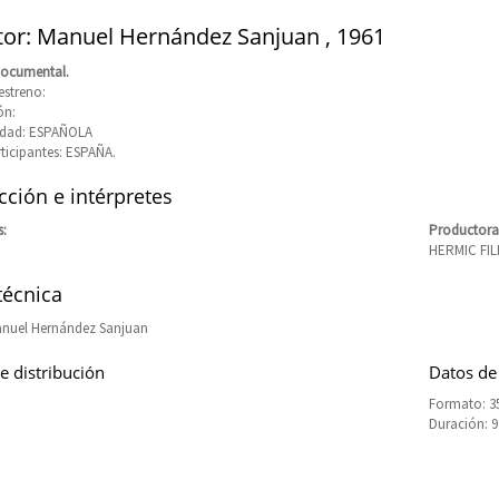
tor: Manuel Hernández Sanjuan , 1961
Documental.
estreno:
ón:
idad: ESPAÑOLA
rticipantes: ESPAÑA.
ción e intérpretes
s:
Productora
HERMIC FI
técnica
anuel Hernández Sanjuan
e distribución
Datos de
Formato: 3
Duración: 