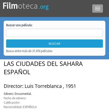
Film
oteca
.org
Menú
de
navega
Buscar una
película
:
Busca entre más de 37.470 películas
LAS CIUDADES DEL SAHARA
ESPAÑOL
Director: Luis Torreblanca , 1951
Género: Documental.
Fecha de estreno:
Calificación:
Nacionalidad: ESPAÑOLA