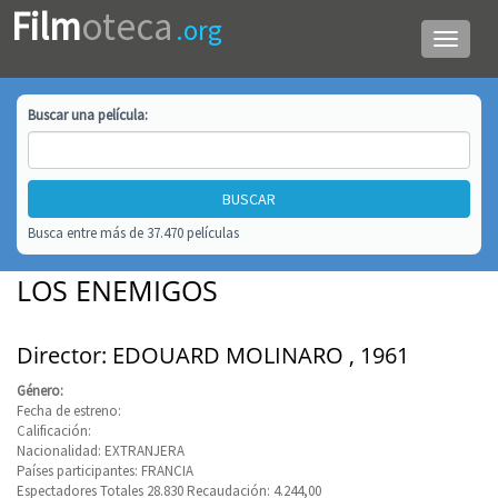
Film
oteca
.org
Menú
de
navega
Buscar una
película
:
Busca entre más de 37.470 películas
LOS ENEMIGOS
Director: EDOUARD MOLINARO , 1961
Género:
Fecha de estreno:
Calificación:
Nacionalidad: EXTRANJERA
Países participantes: FRANCIA
Espectadores Totales 28.830 Recaudación: 4.244,00