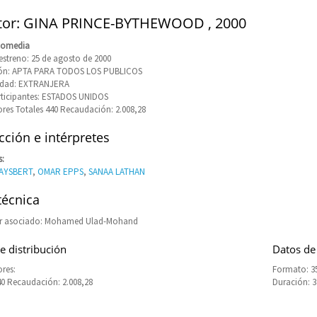
tor: GINA PRINCE-BYTHEWOOD , 2000
Comedia
estreno: 25 de agosto de 2000
ción: APTA PARA TODOS LOS PUBLICOS
idad: EXTRANJERA
rticipantes: ESTADOS UNIDOS
res Totales 440 Recaudación: 2.008,28
ción e intérpretes
s:
AYSBERT
,
OMAR EPPS
,
SANAA LATHAN
técnica
r asociado: Mohamed Ulad-Mohand
e distribución
Datos de
res:
Formato: 3
40 Recaudación: 2.008,28
Duración: 