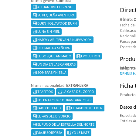
Mismo género:
Comedia
ALEJANDRO EL GRANDE
Direc
SU PEQUEÑA AVENTURA
Género: 
BURN HOLLYWOOD BURN
Fecha de 
Califica
LUNA SIN MIEL
Nacional
HARRY Y WALTER VAN A NUEVA YORK
Países pa
Espectado
DE CRIADA A SEÑORA
EL BOSQUE ANIMADO
EVOLUTION
Produc
UN DIA EN LAS CARRERAS
Intérprete
SOMBRAS Y NIEBLA
DENNIS H
Ficha 
Misma nacionalidad:
EXTRANJERA
TRAPITOS
LA CAZA DEL ZORRO
Producto
SETENTA Y DOS HORAS PARA PECAR
Datos d
PARTY DE LATEX
EL JARDIN DEL EDEN
Espectado
EL PAIS DEL DIVORCIO
Totales 4
EL PUÑO DE LA ESTRELLA DEL NORTE
VIAJE SORPRESA
YO LE MATÉ