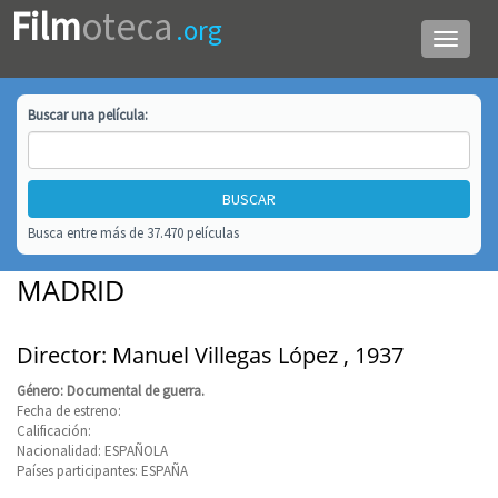
Film
oteca
.org
Menú
de
navega
Buscar una
película
:
Busca entre más de 37.470 películas
MADRID
Director: Manuel Villegas López , 1937
Género: Documental de guerra.
Fecha de estreno:
Calificación:
Nacionalidad: ESPAÑOLA
Países participantes: ESPAÑA