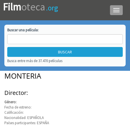
Film
oteca
.org
Menú
de
navega
Buscar una
película
:
Busca entre más de 37.470 películas
MONTERIA
Director:
Género:
Fecha de estreno:
Calificación:
Nacionalidad: ESPAÑOLA
Países participantes: ESPAÑA