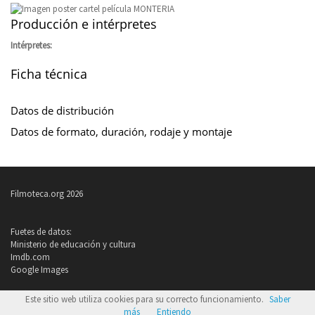
Producción e intérpretes
Intérpretes:
Ficha técnica
Datos de distribución
Datos de formato, duración, rodaje y montaje
Filmoteca.org 2026
Fuetes de datos:
Ministerio de educación y cultura
Imdb.com
Google Images
Política de privacidad
Este sitio web utiliza cookies para su correcto funcionamiento.
Saber
Condiciones de uso
más
Entiendo