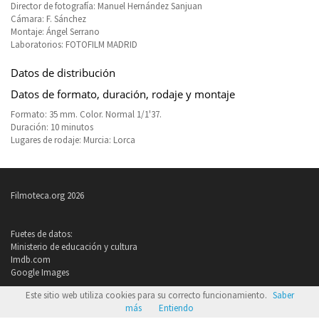
Director de fotografía: Manuel Hernández Sanjuan
Cámara: F. Sánchez
Montaje: Ángel Serrano
Laboratorios: FOTOFILM MADRID
Datos de distribución
Datos de formato, duración, rodaje y montaje
Formato: 35 mm. Color. Normal 1/1'37.
Duración: 10 minutos
Lugares de rodaje: Murcia: Lorca
Filmoteca.org 2026
Fuetes de datos:
Ministerio de educación y cultura
Imdb.com
Google Images
Este sitio web utiliza cookies para su correcto funcionamiento.
Saber
Política de privacidad
más
Entiendo
Condiciones de uso