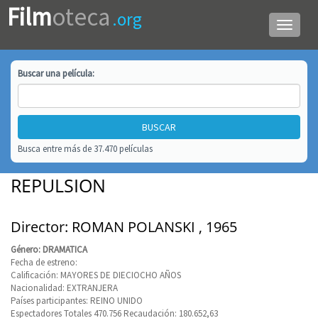
Film
oteca
.org
Menú
de
navega
Buscar una
película
:
Busca entre más de 37.470 películas
REPULSION
Director: ROMAN POLANSKI , 1965
Género: DRAMATICA
Fecha de estreno:
Calificación: MAYORES DE DIECIOCHO AÑOS
Nacionalidad: EXTRANJERA
Países participantes: REINO UNIDO
Espectadores Totales 470.756 Recaudación: 180.652,63