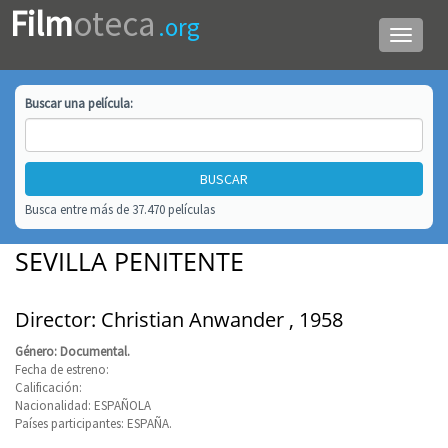
Film
oteca
.org
Menú
de
navega
Buscar una
película
:
Busca entre más de 37.470 películas
SEVILLA PENITENTE
Director: Christian Anwander , 1958
Género: Documental.
Fecha de estreno:
Calificación:
Nacionalidad: ESPAÑOLA
Países participantes: ESPAÑA.