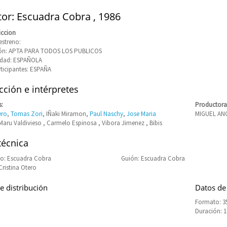
tor: Escuadra Cobra , 1986
iccion
estreno:
ción: APTA PARA TODOS LOS PUBLICOS
idad: ESPAÑOLA
rticipantes: ESPAÑA
ción e intérpretes
s:
Productora
ero
,
Tomas Zori
, IÑaki Miramon,
Paul Naschy
,
Jose Maria
MIGUEL AN
 Maru Valdivieso , Carmelo Espinosa , Vibora Jimenez , Bibis
técnica
o: Escuadra Cobra
Guión: Escuadra Cobra
Cristina Otero
e distribución
Datos de
Formato: 35
Duración: 