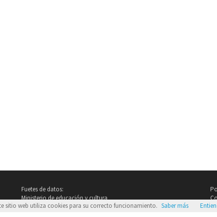
Fuetes de datos:
Po
Ministerio de educación y cultura
Co
te sitio web utiliza cookies para su correcto funcionamiento.
Saber más
Entie
Imdb.com
Google Images