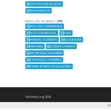
SIETE DÓLARES AL ROJO
REGENERACION
Mismo año de estreno:
1986
RITA, SUE Y TAMBIEN BOB
S.O.S.: EQUIPO AZUL
CALE
MANUEL Y CLEMENTE
QUICKSILVER
MAYUMEA
CUENTA CONMIGO
NO ME VAYAS A ENGAÑAR
LA PLAYA DE LOS PERROS
HENRY, RETRATO DE UN ASESINO
Filmoteca.org 2026
Es