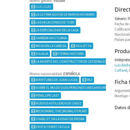
Mismo género:
Ficcion
CLIC-CLAC
Direc
LA ULTIMA NOCHE DE RAMON NOVARRO
Género: F
LAS VACACIONES DE TOBY
Fecha de 
Califica
LA ESPECIALIDAD DE LA CASA
Nacional
CARRERA NOCTURNA
Países pa
PATAS EN LA CABEZA
GIULIETTA
Produc
EULALIA
ETERNA HISTORIA
Intérprete
LA MUERTE DEL CONSTRUCTOR DE CATEDRALES
Luis Barb
Caffarel
,
Misma nacionalidad:
ESPAÑOLA
AVENTURAS DE JUAN LUCAS
PAZ
Ficha 
SOBRE EL PAS DE DUES PERSONES UNES ANYS MES TARD
Argument
PENELOPE LAST
Montaje: 
NUEVOS ASTILLEROS DE CADIZ
Datos d
RECKONING, THE (MORALITY PLAY)
CHARLOT, EN LA EDAD DE PIEDRA
FIESTA Y ESPECTACULA