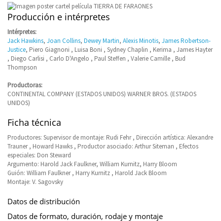
Producción e intérpretes
Intérpretes:
Jack Hawkins
,
Joan Collins
,
Dewey Martin
,
Alexis Minotis
,
James Robertson-
Justice
, Piero Giagnoni , Luisa Boni , Sydney Chaplin , Kerima , James Hayter
, Diego Carlisi , Carlo D'Angelo , Paul Steffen , Valerie Camille , Bud
Thompson
Productoras:
CONTINENTAL COMPANY (ESTADOS UNIDOS) WARNER BROS. (ESTADOS
UNIDOS)
Ficha técnica
Productores: Supervisor de montaje: Rudi Fehr , Dirección artística: Alexandre
Trauner , Howard Hawks , Productor asociado: Arthur Siteman , Efectos
especiales: Don Steward
Argumento: Harold Jack Faulkner, William Kurnitz, Harry Bloom
Guión: William Faulkner , Harry Kurnitz , Harold Jack Bloom
Montaje: V. Sagovsky
Datos de distribución
Datos de formato, duración, rodaje y montaje